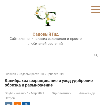
Перейти
к
контенту
Садовый Гид
Сайт для начинающих садоводов и просто
любителей растений
Поиск:
Главная
»
Садовые растения
»
Однолетники
Калибрахоа выращивание и уход удобрение
обрезка и размножение
Опубликовано:
17 Мар 2021
Однолетники
Александр
Петров