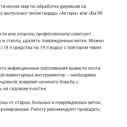
тических мер по обработке деревьев на
го выпускают инсектициды «Актара» или «Би-58
ости или хлороза, профессионалы советуют
 и ствола, удалять поврежденные ветки. Можно
за
(4 л средства на 14 л воды) с повтором через
что инфекционные заболевания вывести почти
той инвентарных инструментов – необходимо
нцовкой, вовремя начинать борьбу с
ь на садовом участке.
зы от старых, больных и поврежденных веток,
 кронирование. Работу рекомендуют проводить