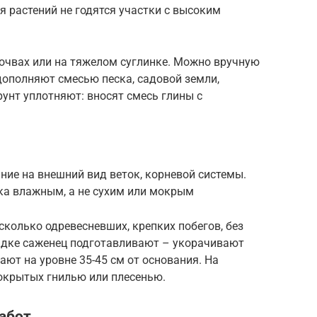
 растений не годятся участки с высоким
очвах или на тяжелом суглинке. Можно вручную
дополняют смесью песка, садовой земли,
рунт уплотняют: вносят смесь глины с
ие на внешний вид веток, корневой системы.
ка влажным, а не сухим или мокрым
колько одревесневших, крепких побегов, без
адке саженец подготавливают – укорачивают
ают на уровне 35-45 см от основания. На
покрытых гнилью или плесенью.
абот