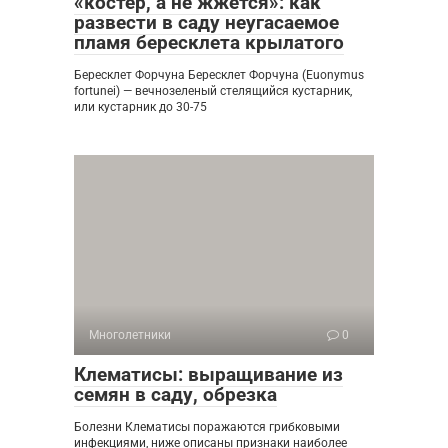
«костёр, а не жжётся»: как
развести в саду неугасаемое
пламя бересклета крылатого
Бересклет Форчуна Бересклет Форчуна (Euonymus
fortunei) — вечнозеленый стелящийся кустарник,
или кустарник до 30-75
Многолетники
0
Клематисы: выращивание из
семян в саду, обрезка
Болезни Клематисы поражаются грибковыми
инфекциями, ниже описаны признаки наиболее