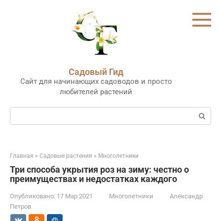
Перейти
к
контенту
Садовый Гид
Сайт для начинающих садоводов и просто
любителей растений
Поиск:
Главная
»
Садовые растения
»
Многолетники
Три способа укрытия роз на зиму: честно о
преимуществах и недостатках каждого
Опубликовано:
17 Мар 2021
Многолетники
Александр
Петров