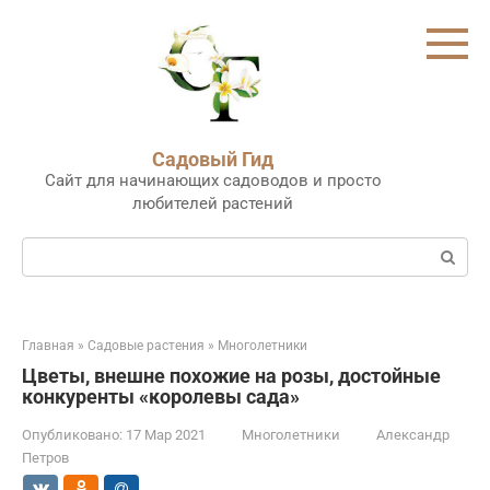
Перейти
к
контенту
Садовый Гид
Сайт для начинающих садоводов и просто
любителей растений
Поиск:
Главная
»
Садовые растения
»
Многолетники
Цветы, внешне похожие на розы, достойные
конкуренты «королевы сада»
Опубликовано:
17 Мар 2021
Многолетники
Александр
Петров