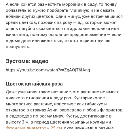
А если хочется разместить морозник в саду, то почву
обязательно нужно подбирать глиняную и не сажать
вблизи других цветков. Один минус, уже встречавшийся
среди цветков, похожих на розу — яд, который может
очень пагубно сказываться на здоровье человека или
животного, поэтому основное предостережение — если
в доме дети или животные, то этот вариант лучше
пропустить.
Эустома: видео
https://youtube.com/watch?v=ZgAOjT6fAng
Цветок китайская роза
Даже учитывая такое название, это растение не имеет
никакого отношения к роду роз. Кустарниковое
многолетнее растение, известное как гибискус и
открытое в странах Азии, завоевало любовь флористов
и садоводов по всему миру. Кусты, достигающие в
высоту 3 м, в период цветения усыпаны крупными
бутонами диаметром 25 см
, окрашенными в разные