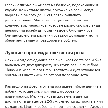
Герань отлично выживает на балконе, подоконнике и
клумбе. Комнатные цветы, похожие на розы могут
вырасти в высоту до 60 см, ветви вильчато-
разветвленные. Махровые соцветия с большим
количеством лепестков, которые распускаются у вида
пеларгонии розебуды, сравнивают с бутонами роз.
Считается, что эти растения создают домашний уют и
оберегают семью от раздоров и проблем.
Лучшие сорта вида плетистая роза
Данный вид объединяет все вьющиеся сорта роз и был
выведен от двух дикорастущих групп роз: R. multiflora
Thunb и R. wichuraiana Crep. Плетистый куст отличается
обильным цветением во второй половине лета.
Как видно на фото, этот вид роз имеет гибкие длинные
побеги, которые стелятся или дугообразно
поднимаются. Мелкие листья жесткие, а цветки
достигают в диаметре 2,2-5 см, лепестки их простые или
махровые. Цветки собраны в крупные соцветия. Аромат