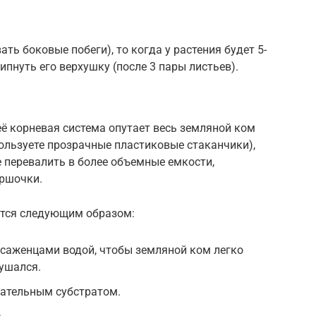
ать боковые побеги), то когда у растения будет 5-
пнуть его верхушку (после 3 пары листьев).
её корневая система опутает весь земляной ком
пользуете прозрачные пластиковые стаканчики),
е перевалить в более объемные емкости,
оршочки.
ится следующим образом:
 саженцами водой, чтобы земляной ком легко
рушался.
тательным субстратом.