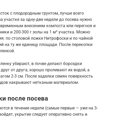
сток с плодородным грунтом, лучше всего
а участке за одну-две недели до посева нужно
новременным внесением компоста или перегноя и
ники и 200-300 г золы на 1 м² участка. Можно
я: по столовой ложке Нитрофоски и по чайной
й на ту же единицу площади. После перекопки
ленкой.
пленку убирают, в почве делают бороздки
 друг от друга, хорошо проливают их водой, а
агом 2-3 см. После заделки семян поверхность
ходов накрывают нетканым материалом.
ки после посева
ются в течение недели (самые первые — уже на 3-
изойдет, укрытие следует оперативно снять и